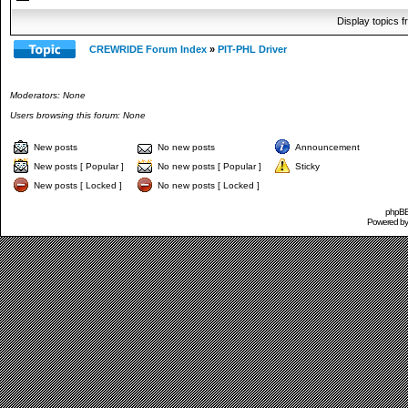
Display topics 
CREWRIDE Forum Index
»
PIT-PHL Driver
Moderators: None
Users browsing this forum: None
New posts
No new posts
Announcement
New posts [ Popular ]
No new posts [ Popular ]
Sticky
New posts [ Locked ]
No new posts [ Locked ]
phpBB 
Powered b