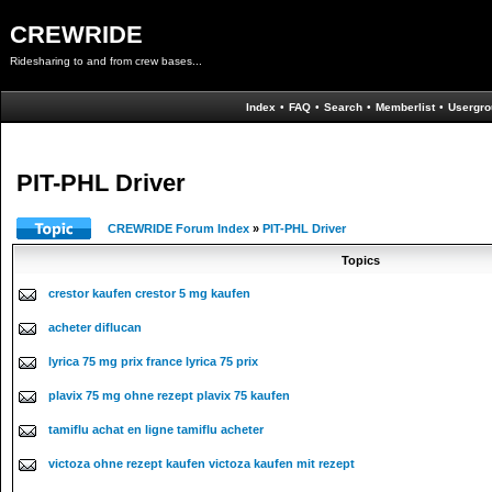
CREWRIDE
Ridesharing to and from crew bases...
Index
•
FAQ
•
Search
•
Memberlist
•
Usergro
PIT-PHL Driver
CREWRIDE Forum Index
»
PIT-PHL Driver
Topics
crestor kaufen crestor 5 mg kaufen
acheter diflucan
lyrica 75 mg prix france lyrica 75 prix
plavix 75 mg ohne rezept plavix 75 kaufen
tamiflu achat en ligne tamiflu acheter
victoza ohne rezept kaufen victoza kaufen mit rezept