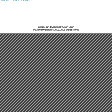
phpBB skin developed by: John Olson
Powered by
phpBB
© 2001, 2005 phpBB Group