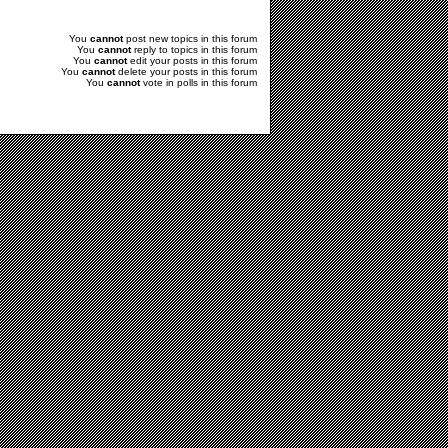
You
cannot
post new topics in this forum
You
cannot
reply to topics in this forum
You
cannot
edit your posts in this forum
You
cannot
delete your posts in this forum
You
cannot
vote in polls in this forum