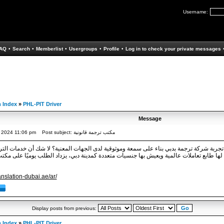
Username:
AQ
•
Search
•
Memberlist
•
Usergroups
•
Profile
•
Log in to check your private messages
 Index
»
PHL-PIT Driver
Message
, 2024 11:06 pm
Post subject: مكتب ترجمة قانونية
جربة شركة ترجمة بدبي بناء على سمعة وموثوقية لدى الجهات المعنية؟ لا شك أن خدمات ال
 لها طابع تعاملات عالمية ويعيش بها جنسيات متعددة كمدينة دبي، يزداد الطلب يوميًا على مكت
anslation-dubai.ae/ar/
Display posts from previous:
 Index
»
PHL-PIT Driver